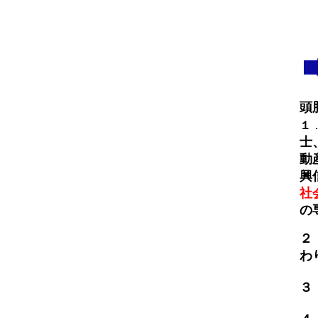
頭
１
士
動
興
社
の
２
わ
３