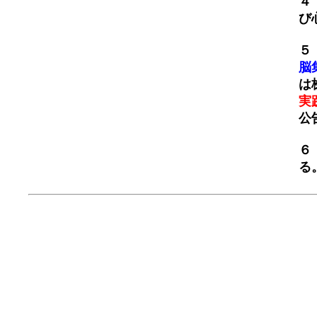
４
び
５
脳
は
実
公
６
る