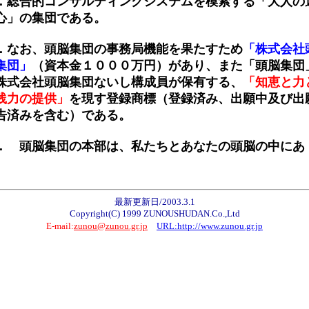
．総合的コンサルティングシステムを模索する「大人の
心」の集団である。
．なお、頭脳集団の事務局機能を果たすため
「株式会社
集団」
（資本金１０００万円）があり、また「頭脳集団
株式会社頭脳集団ないし構成員が保有する、
「知恵と力
践力の提供」
を現す登録商標（登録済み、出願中及び出
告済みを含む）である。
． 頭脳集団の本部は、私たちとあなたの頭脳の中にあ
。
最新更新日/2003.3.1
Copyright(C) 1999 ZUNOUSHUDAN.Co.,Ltd
E-mail:
zunou@zunou.gr.jp
URL:http://www.zunou.gr.jp