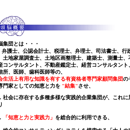
脳集団とは・・・
弁護士、公認会計士、税理士、弁理士、司法書士、行
．
、土地家屋調査士、土地区画整理士、建築士、測量士、
産コンサルタント、不動産鑑定士、経営コンサルタント
信所、医師、歯科医師等の、
会生活上有用な知識を有する有資格者専門家顧問集団
の
専門家としての知恵と力を
"結集"
させ、
．社会に存在する多種多様な実践的企業集団が、これに
り
．
「知恵と力と実践力」
を総合的に利用できる、