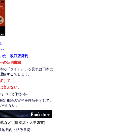
務」
へ-
いた 改訂版発刊
一の公刊書籍
本の「タイトル」を見れば日本に
理解するでしょう。
ずして
言えない。
のすべてがわかる-
限定相続の実務を理解せずして、
は言えない。
売店など（取次店・大学図書）
阪地裁内・法政書房