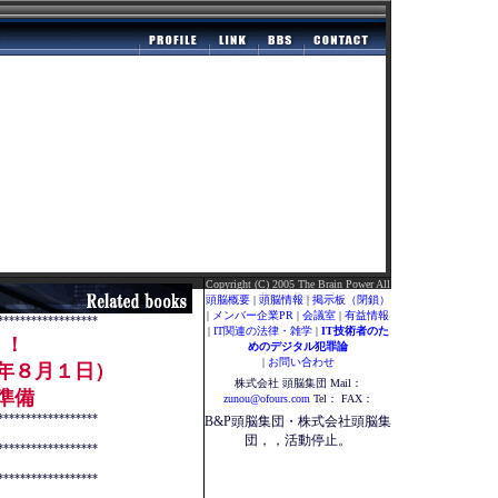
Copyright (C) 2005 The Brain Power All
Rights Reserved
頭脳概要
|
頭脳情報
|
掲示板（閉鎖）
|
メンバー企業PR
|
会議室
|
有益情報
******************
|
IT関連の法律・雑学
|
IT技術者のた
！！
めのデジタル犯罪論
|
お問い合わせ
８月１日）
株式会社
頭脳集団
Mail：
備
zunou@ofours.com
Tel： FAX：
******************
B&P頭脳集団・株式会社頭脳集
団，，活動停止。
******************
******************