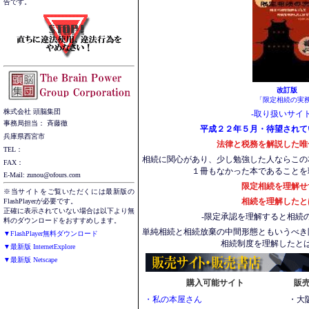
告です。
改訂版
「限定相続の実
株式会社 頭脳集団
-取り扱いサイト
事務局担当： 斉藤徹
平成２２年５月・待望されて
兵庫県西宮市
法律と税務を解説した唯
TEL：
相続に関心があり、少し勉強した人ならこの
FAX：
１冊もなかった本であることを
E-Mail: zunou@ofours.com
限定相続を理解せ
※当サイトをご覧いただくには最新版の
相続を理解したとは
FlashPlayerが必要です。
正確に表示されていない場合は以下より無
-限定承認を理解すると相続
料のダウンロードをおすすめします。
単純相続と相続放棄の中間形態ともいうべき
▼FlashPlayer無料ダウンロード
相続制度を理解したと
▼最新版 InternetExplore
▼最新版 Netscape
購入可能サイト
販
・私の本屋さん
・大