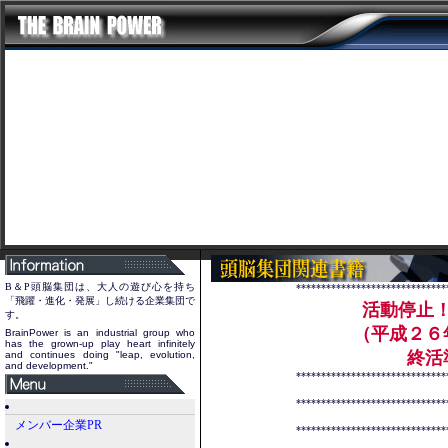
B＆P
頭脳集団
は、大人の遊び心を持ち
******************************
「飛躍・進化・発展」し続ける企業集団で
活動停止
す。
（平成２６年
BrainPower is an industrial group who
has the grown-up play heart infinitely
終活準
and continues doing "leap, evolution,
and development."
******************************
******************************
メンバー企業PR
******************************