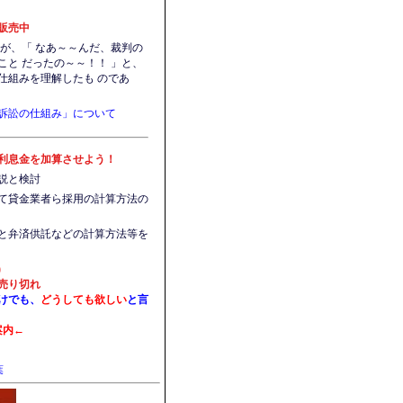
販売中
婦が、「 なあ～～んだ、裁判の
こと だったの～～！！ 」と、
仕組みを理解したも のであ
訴訟の仕組み」について
利息金を加算させよう！
説と検討
て貸金業者ら採用の計算方法の
と弁済供託などの計算方法等を
)
売り切れ
けでも、
どうしても欲しい
と言
案内←
葉