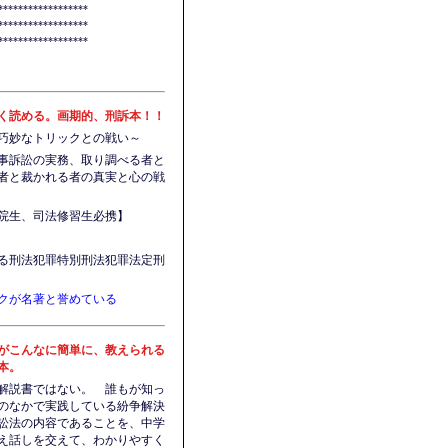
******************
******************
******************
く読める。画期的、刑訴本！！
巧妙なトリックとの戦い～
事訴訟の実務、取り調べる者と
者と裁かれる者の真実と心の戦
院生、司法修習生必携】
る刑法犯罪特別刑法犯罪法定刑
クが名著と誉めている
がこんなに簡単に、教えられる
本。
解説書ではない。 誰もが知っ
のなかで実践している紛争解決
訟法の内容であることを、中学
え話しを交えて、わかりやすく