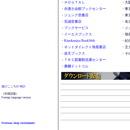
・ＨＯＵＴＡＬ
・大
・弁護士会館ブックセンター
・東
・ジュンク堂書店
・東
・至誠堂書店
・名
・ブックサービス
・ジ
・イーエスブックス
・旭
・Kinokuniya BookWeb
・紀
・ネットダイレクト旭屋書店
・主
・楽天ブックス
・そ
・ＴＲＣ図書館流通センター
・書棚ドットコム
遊び
こころの
時計
（外国語版）
Foreign language version
Overseas shop recruitment