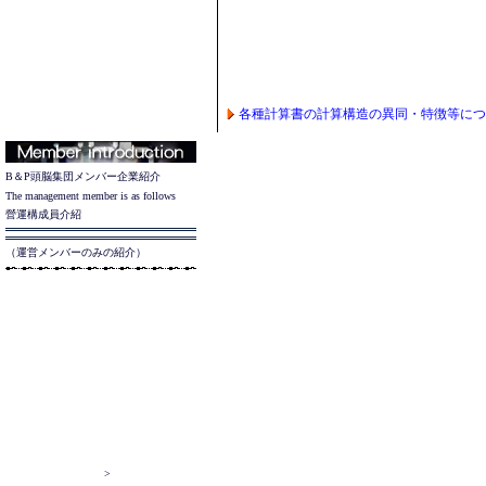
各種計算書の計算構造の異同・特徴等につ
B＆P
頭脳集団
メンバー企業紹介
The management member is as follows
營運構成員介紹
（運営メンバーのみの紹介）
>