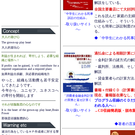
解説をしている。
全国主要書店にて大好評
「中学生にわかる民事
これを読んだ 家庭の主
訴訟の仕組み」
仕組みって、、そういう
-取り扱いサイト
いとも簡単に訴訟制度の
へ-
る。
大人の遊び心
◆「中学生にわかる民事
The grown-up play heart
大人的遊玩心
過払金による相殺計算に
利益が生まれれば、寄付しよう。必要な組
・金利計算の諸方式の解
織と場所へ！
If profits can be gained, it will contribute for a
・裁判所、法務局、そし
required organization and a required place.
解説
如果利益出捐獻、與必要的組織地方
・貸金業者らの計算方法
やっと、組織も活動費も若干安定
解説
してきたようです。
書籍＋付録ＣＤ（計算書
今年から、ユニセフ、ユネスコへ
現在、書籍版在庫なし、
の寄付を開始します
「消費者金融金利計算
の実務と返せ計算く
プログラム収録のＣＤだ
ん」
それが
頭脳集団
の心なのです
われる人へ
↓↓
It is the heart of the grown-up play heart,Brain
-取り扱いサイト
→CD収録簡易版・頒布
Power
へ-
那個是頭腦集體的心
◆著者の言
違法行為をしているＨＰ作成者に対する警