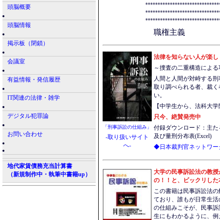
******************************
頭脳概要
******************************
******************************
頭脳情報
職権主義
掲示板（閉鎖）
法律を知らない人が楽し
会議室
～捜査の二重構造による
人間と人間が対峙する刑
有益情報・発信履歴
取り調べられる者、裁く
い。
IT関連の法律・雑学
【中学生から、法科大学
デジタル犯罪論
只今、絶賛発売中
「刑事訴訟の仕組み」
付録ダウンロード：主た
お問い合わせ
及び量刑分布表(Excel)
-取り扱いサイト
へ-
◆日本裁判官ネットワー
地代家賃債務充当計算書
大学の民事訴訟法の教授
（新規制作中・執筆中書籍up）
の！！と、ビックリした
この書籍は民事訴訟法の
ており、誰もが日常生活
の仕組みこそが、民事訴
生にもわかるように、例